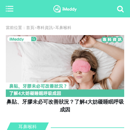
當前位置：首頁>專科資訊>耳鼻喉科
鼻貼、牙膠未必可改善狀況？了解4大妨礙睡眠呼吸
成因
耳鼻喉科