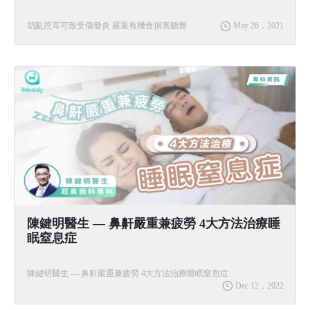
胡亂挖耳可致受傷發炎 嚴重有機會損害聽覺
May 26，2021
陳鍵明醫生 — 鼻鼾嚴重兼疲勞 4大方法治療睡
眠窒息症
陳鍵明醫生 — 鼻鼾嚴重兼疲勞 4大方法治療睡眠窒息症
Dec 12，2022