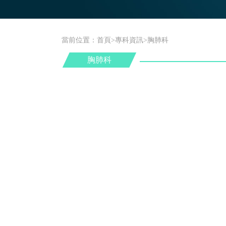
當前位置：首頁>專科資訊>胸肺科
胸肺科