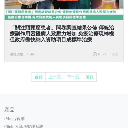
「關注頭頸癌患者」問卷調查結果公佈 傳統治
療副作用困擾病人致壓力增加 免疫治療現轉機
促政府盡快納入資助項目成標準治療
瀏覽次數：10403
Nov 15，2022
首頁
上一頁
下一頁
尾頁
產品
iMeddy官網
Clinic X 診所管理系統