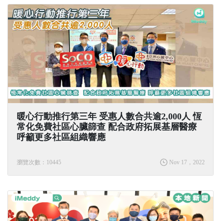
暖心行動推行第三年 受惠人數合共逾2,000人 恆
常化免費社區心臟篩查 配合政府拓展基層醫療
呼籲更多社區組織響應
瀏覽次數：10445
Nov 17，2022