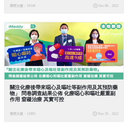
瀏覽次數：10146
Dec 06，2022
關注化療後帶來噁心及嘔吐等副作用及其預防藥
物」 問卷調查結果公佈 化療噁心和嘔吐嚴重副
作用 窒礙治療 其實可控
瀏覽次數：12885
Nov 29，2022