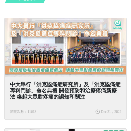
中大舉行「洪克協痛症研究所」及「洪克協痛症
專科門診」命名典禮 開發預防和治療疼痛新療
法 喚起大眾對疼痛的認知和關注
瀏覽次數：11613
Dec 21，2022