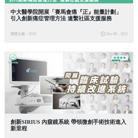
中大醫學院開展「賽馬會痛『正』能量計劃」
引入創新痛症管理方法 連繫社區支援服務
瀏覽次數：9535
Dec 09，2022
創新SIRIUS 內窺鏡系統 帶領微創⼿術技術進入
新⾥程