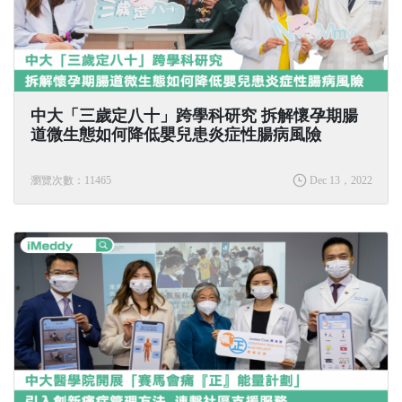
中大「三歲定八十」跨學科研究 拆解懷孕期腸
道微生態如何降低嬰兒患炎症性腸病風險
瀏覽次數：11465
Dec 13，2022