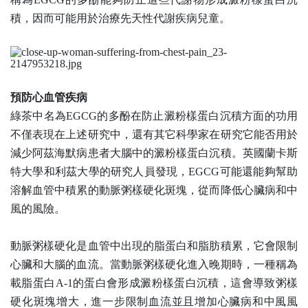
積，因而可能用於治療先天性代謝疾病兒童。
預防心血管疾病
綠茶中名為
EGCG
的多酚在防止澱粉樣蛋白沉積方面的功用
不僅表現在上述研究中，還有其它科學家在研究它能否用於
減少阿茲海默病患者大腦中的澱粉樣蛋白沉積。英國蘭卡斯
特大學和利茲大學的研究人員發現，
EGCG
可能還能夠幫助
溶解血管中積累的動脈粥樣硬化斑塊，從而降低心臟病和中
風的風險。
動脈粥樣硬化是血管中出現的脂蛋白和脂肪積累，它會限制
心臟和大腦的血流。當動脈粥樣硬化進入晚期時，一種稱為
載脂蛋白
A-1
的蛋白會形成澱粉樣蛋白沉積，這會導致粥樣
硬化斑塊增大，進一步限制血流並且增加心臟病和中風風