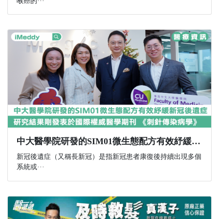
喉癌的···
中大醫學院研發的SIM01微生態配方有效紓緩新冠後遺症 研究結果剛發表於國際權威醫學期刊 《刺針傳染病學》
新冠後遺症（又稱長新冠）是指新冠患者康復後持續出現多個
系統或···