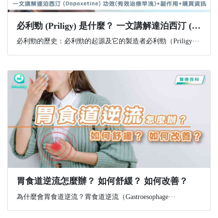
必利勁 (Priligy) 是什麼？ 一文講解達泊西汀 (Dapoxetine) 功效(有效治療早洩)+副作用+購買資訊
必利勁的歷史：必利勁的起源及它的製造者必利勁（Priligy···
胃食道逆流怎麼辦？ 如何舒緩？ 如何改善？
為什麼會胃食道逆流？胃食道逆流（Gastroesophage···