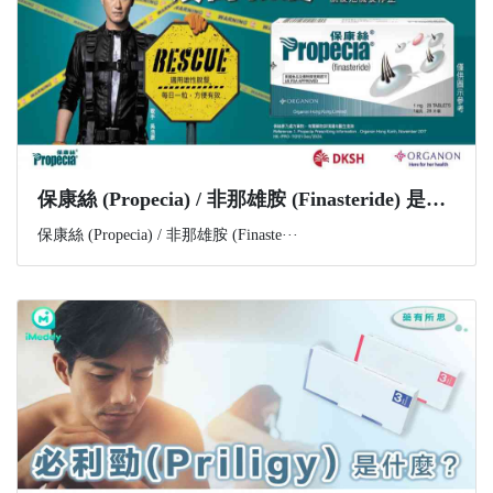
​保康絲 (Propecia) / 非那雄胺 (Finasteride) 是什麼？功效、副作用與購買資訊一文講解
保康絲 (Propecia) / 非那雄胺 (Finaste···