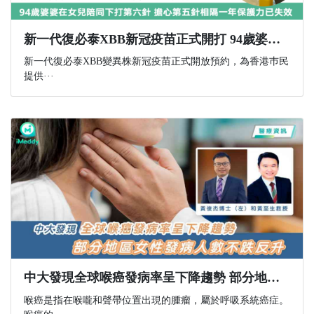
新一代復必泰XBB新冠疫苗正式開打 94歲婆婆在女兒陪同下打第六針 擔心第五針相隔一年保護力已失效
新一代復必泰XBB變異株新冠疫苗正式開放預約，為香港巿民
提供···
中大發現全球喉癌發病率呈下降趨勢 部分地區女性發病人數不跌反升
喉癌是指在喉嚨和聲帶位置出現的腫瘤，屬於呼吸系統癌症。