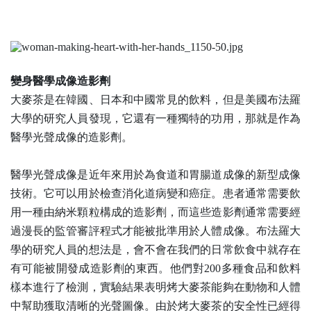
變身醫學成像造影劑
大麥茶是在韓國、日本和中國常見的飲料，但是美國布法羅
大學的研究人員發現，它還有一種獨特的功用，那就是作為
醫學光聲成像的造影劑。
醫學光聲成像是近年來用於為食道和胃腸道成像的新型成像
技術。它可以用於檢查消化道病變和癌症。患者通常需要飲
用一種由納米顆粒構成的造影劑，而這些造影劑通常需要經
過漫長的監管審評程式才能被批準用於人體成像。布法羅大
學的研究人員的想法是，會不會在我們的日常飲食中就存在
有可能被開發成造影劑的東西。他們對
200
多種食品和飲料
樣本進行了檢測，實驗結果表明烤大麥茶能夠在動物和人體
中幫助獲取清晰的光聲圖像。由於烤大麥茶的安全性已經得