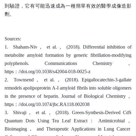
到驗證，它有可能迅速成為一種簡單有效的醫學成像造影
劑。
Sources:
1. Shaham-Niv
，
et al.
，
(2018). Differential inhibition of
metabolite amyloid formation by generic fibrillation-modifying
polyphenols. Communications Chemistry
，
https
：
//doi.org/10.1038/s42004-018-0025-z
2. Townsend
，
et al.
，
(2018). Epigallocatechin-3-gallate
remodels apolipoprotein A-I amyloid fibrils into soluble oligomers
in the presence of heparin. Journal of Biological Chemistry
，
https
：
//doi.org/10.1074/jbc.RA118.002038
3. Shivaji
，
et al.
，
(2018). Green-Synthesis-Derived CdS
Quantum Dots Using Tea Leaf Extract
：
Antimicrobial
，
Bioimaging
，
and Therapeutic Applications in Lung Cancer