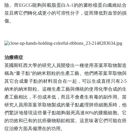
險。而
EGCG
能夠與載脂蛋白
A-1
的的澱粉樣蛋白纖維結合
並且將它們轉化成更小的可溶性分子，從而降低對血管的損
傷。
治療癌症
英國斯旺西大學的研究人員開發出一種使用茶葉萃取物製造
稱為“量子點”的納米顆粒的生產工藝。他們將茶葉萃取物與
其它合成量子點的材料混合在一起，可以生成直徑只有
2-5
納米的納米顆粒。這種生產工藝與傳統的使用化學合成的生
產工藝相比，不但成本低，而且不會產生有毒的副作用。當
研究人員用茶葉萃取物製成的量子點處理肺癌細胞系時，他
們驚訝地發現這些量子點能夠殺死高達
80%
的腫瘤細胞。它
的功效和已有的抗癌藥物順鉑相當。這意味著它們可能在癌
症治療方面具備潛在的功用。