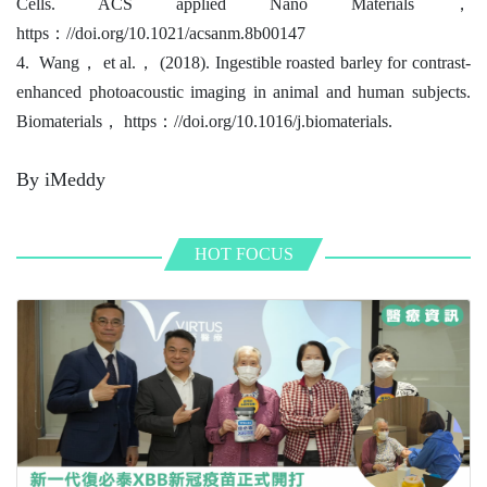
Cells. ACS applied Nano Materials
，
https
：
//doi.org/10.1021/acsanm.8b00147
4. Wang
，
et al.
，
(2018). Ingestible roasted barley for contrast-
enhanced photoacoustic imaging in animal and human subjects.
Biomaterials
，
https
：
//doi.org/10.1016/j.biomaterials.
By iMeddy
HOT FOCUS