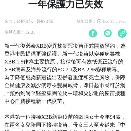
一年保護力已失效
來自：醫療資訊
- 醫療資訊
發佈日期：
Dec 15，2023
瀏覽次數：
15131
新一代復必泰XBB變異株新冠疫苗正式開放預約，為
香港巿民提供更強保護。新一代疫苗以變種病毒株
XBB.1.5作為主要抗原，接種後可有效抵禦正流行的
XBB病毒及海外流行的EG.2.1及BA.2.86變種病毒。
為了降低感染新冠後出現併發重症和死亡風險，保障
全民健康及減少病毒株變異威脅，即日起市民可於網
上預約到尚至醫療集團位於中環和尖沙咀的疫苗接種
中心自費接種新一代疫苗。
本港第一位接種XBB新冠疫苗的歐陽女士今年94歲，
在兩名女兒陪同下接種疫苗。母女三人至今從未「中