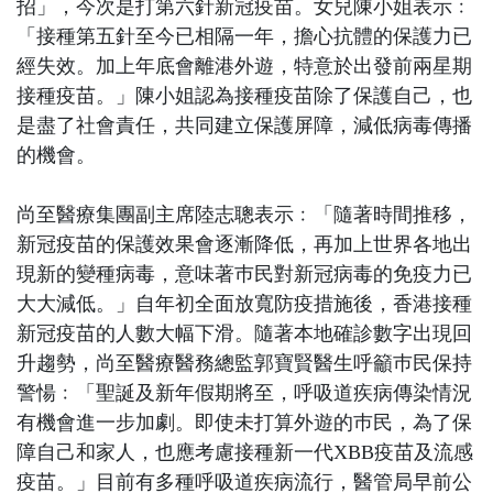
招」，今次是打第六針新冠疫苗。女兒陳小姐表示﹕
「接種第五針至今已相隔一年，擔心抗體的保護力已
經失效。加上年底會離港外遊，特意於出發前兩星期
接種疫苗。」陳小姐認為接種疫苗除了保護自己，也
是盡了社會責任，共同建立保護屏障，減低病毒傳播
的機會。
尚至醫療集團副主席陸志聰表示﹕「隨著時間推移，
新冠疫苗的保護效果會逐漸降低，再加上世界各地出
現新的變種病毒，意味著巿民對新冠病毒的免疫力已
大大減低。」自年初全面放寬防疫措施後，香港接種
新冠疫苗的人數大幅下滑。隨著本地確診數字出現回
升趨勢，尚至醫療醫務總監郭寶賢醫生呼籲巿民保持
警愓﹕「聖誕及新年假期將至，呼吸道疾病傳染情況
有機會進一步加劇。即使未打算外遊的巿民，為了保
障自己和家人，也應考慮接種新一代XBB疫苗及流感
疫苗。」目前有多種呼吸道疾病流行，醫管局早前公