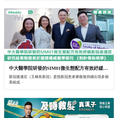
中大醫學院研發的SIM01微生態配方有效紓緩新冠後遺症 研究結果剛發表於國際權威醫學期刊 《刺針傳染病學》
新冠後遺症（又稱長新冠）是指新冠患者康復後持續出現多個
系統或···