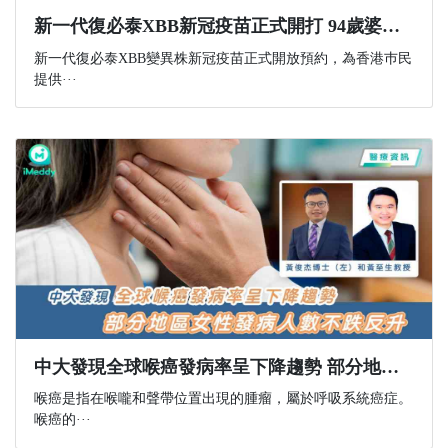
新一代復必泰XBB新冠疫苗正式開打 94歲婆婆在女兒陪同下打第六針 擔心第五針相隔一年保護力已失效
新一代復必泰XBB變異株新冠疫苗正式開放預約，為香港巿民
提供···
中大發現全球喉癌發病率呈下降趨勢 部分地區女性發病人數不跌反升
喉癌是指在喉嚨和聲帶位置出現的腫瘤，屬於呼吸系統癌症。
喉癌的···