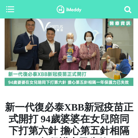
新一代復必泰XBB新冠疫苗正
式開打 94歲婆婆在女兒陪同
下打第六針 擔心第五針相隔