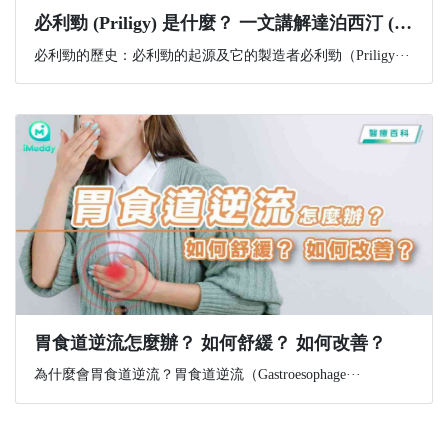
必利勁 (Priligy) 是什麼？ 一文講解達泊西汀 (Dapoxetine) 功效(有效治療早洩)+副作用+購買資訊
必利勁的歷史：必利勁的起源及它的製造者必利勁（Priligy···
胃食道逆流怎麼辦？ 如何舒緩？ 如何改善？
為什麼會胃食道逆流？胃食道逆流（Gastroesophage···