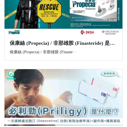
​保康絲 (Propecia) / 非那雄胺 (Finasteride) 是什麼？功效、副作用與購買資訊一文講解
保康絲 (Propecia) / 非那雄胺 (Finaste···