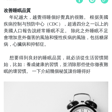
改善睡眠品質
年紀越大，越覺得睡個好
覺
真的很
難
。 根据美
國
疾病控制与
預
防中心（CDC），超過四分之一以上的
美
國
人口報告說經常睡眠不足
。
除此之外睡眠不足
會增加意外傷害的風險和慢性疾病的風險，包括糖尿
病，心臟病和抑郁症。
想要得到良好的睡眠品質，就必須從生活習慣開
始，比如：養成健康的習慣，並消除那些使你徹夜難
眠的壞習慣。
一下介紹幾個秘笈讓你睡得好