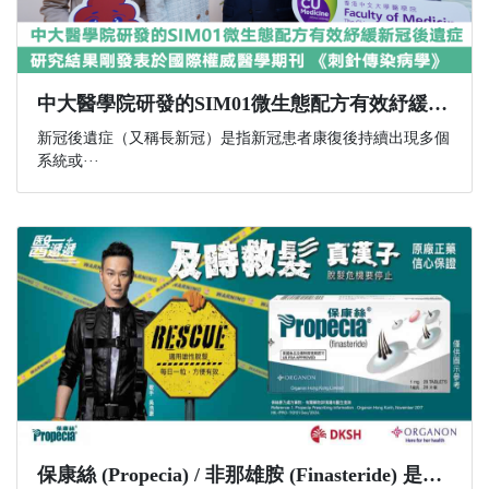
中大醫學院研發的SIM01微生態配方有效紓緩新冠後遺症 研究結果剛發表於國際權威醫學期刊 《刺針傳染病學》
新冠後遺症（又稱長新冠）是指新冠患者康復後持續出現多個
系統或···
​保康絲 (Propecia) / 非那雄胺 (Finasteride) 是什麼？功效、副作用與購買資訊一文講解