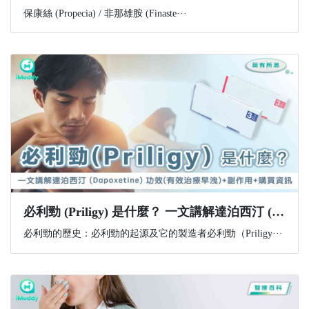
保康絲 (Propecia) / 非那雄胺 (Finaste···
必利勁 (Priligy) 是什麼？ 一文講解達泊西汀 (Dapoxetine) 功效(有效治療早洩)+副作用+購買資訊
必利勁的歷史：必利勁的起源及它的製造者必利勁（Priligy···