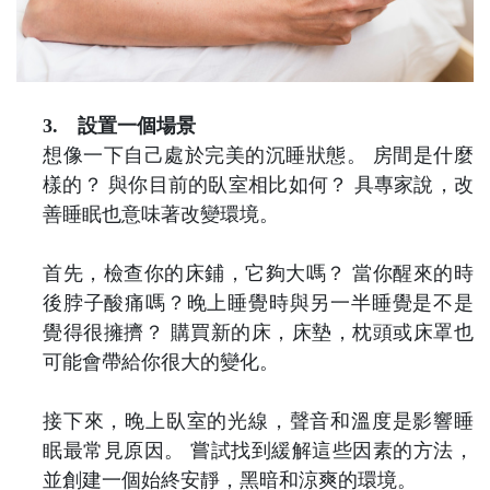
3.
設置一個場景
想像一下自己處於完美的沉睡狀態。
房間是什麼
樣的？
與你目前的臥室相比如何？
具專家說，改
善睡眠也意味著改變環境。
首先，檢查你的床鋪，它夠大嗎？
當你醒來的時
後脖子酸痛嗎？晚上睡覺時與另一半睡覺是不是
覺得很擁擠？
購買新的床，床墊，枕頭或床罩也
可能會帶給你很大的變化。
接下來，晚上臥室的光線，聲音和溫度是影響睡
眠最常見原因。
嘗試找到緩解這些因素的方法，
並創建一個始終安靜，黑暗和涼爽的環境。