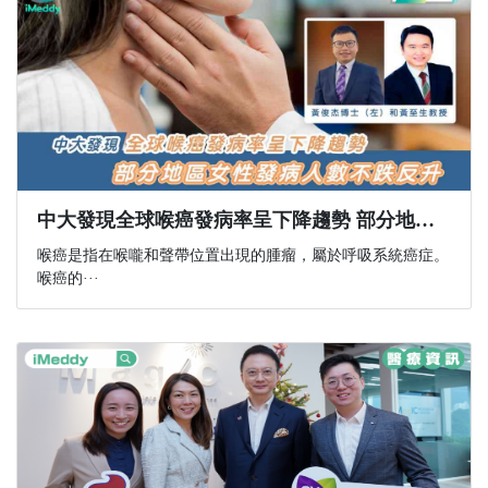
中大發現全球喉癌發病率呈下降趨勢 部分地區女性發病人數不跌反升
喉癌是指在喉嚨和聲帶位置出現的腫瘤，屬於呼吸系統癌症。
喉癌的···