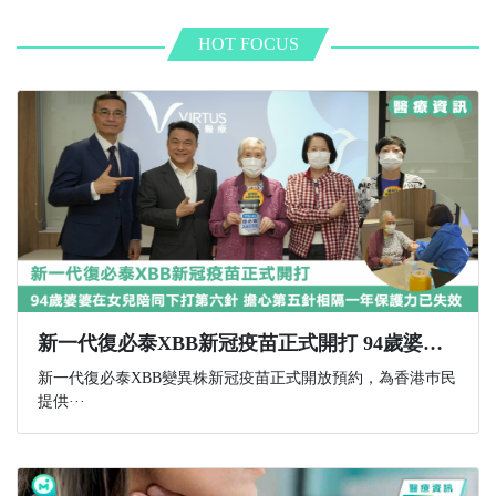
HOT FOCUS
新一代復必泰XBB新冠疫苗正式開打 94歲婆婆在女兒陪同下打第六針 擔心第五針相隔一年保護力已失效
新一代復必泰XBB變異株新冠疫苗正式開放預約，為香港巿民
提供···