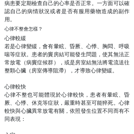
病患要定期檢查自己的心率是否
正常。
一方面可以確
認自己的病情狀況或者是否有
服用藥物造成的副作
用。
心律不整會怎樣？
心律較緩
若是心律變緩，會有暈眩、昏厥、心悸、胸悶、呼吸
喘等症狀。患者的竇房結可能發生問題，使其無法正
常放電（病竇症候群），或是房室結無法將電流送往
整顆心臟（房室傳導阻滯），才導致心律變緩。
心律較快
心律不整也可能體現於心律較快，患者有暈眩、昏
厥、心悸、休克等症狀，嚴重時甚至可能猝死。心律
較快與心臟異常放電有關，依照發生位置不同而有不
同表現：