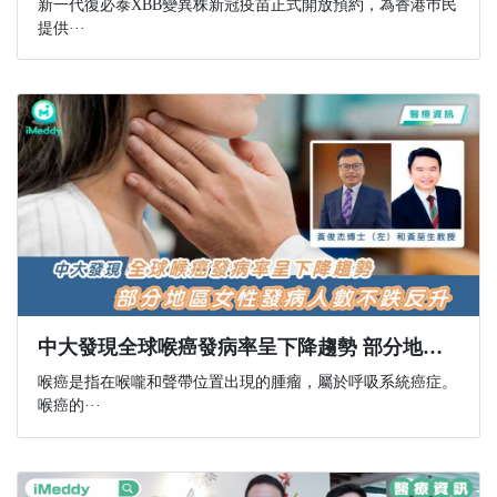
新一代復必泰XBB變異株新冠疫苗正式開放預約，為香港巿民
提供···
中大發現全球喉癌發病率呈下降趨勢 部分地區女性發病人數不跌反升
喉癌是指在喉嚨和聲帶位置出現的腫瘤，屬於呼吸系統癌症。
喉癌的···