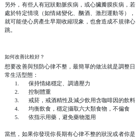
另外，有些人有冠狀動脈疾病，或心臟瓣膜疾病，若
處於特定情境（如情緒變化、酗酒、激烈運動等），
就可能使心房產生早期收縮現象，也會造成不規律心
跳。
如何改善比較好？
想要改善與預防心律不整，最簡單的做法就是調整日
常生活型態：
1.
保持情緒穩定、調適壓力
2.
控制體重
3.
戒菸，戒酒精性及減少飲用含咖啡因的飲料
4.
均衡飲食，穩定攝取六大類食物，不偏食
5.
依指示用藥，避免藥物濫用
當然，如果你發現你長期有心律不整的狀況或者你是