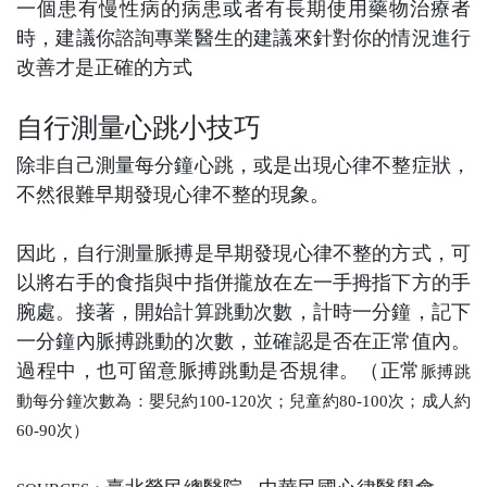
一個患有慢性病的病患或者有長期使用藥物治療者
時，建議你諮詢專業醫生的建議來針對你的情況進行
改善才是正確的方式
自行
測量心跳小技巧
除非自己測量每分鐘心跳，或是出現心律不整症狀，
不然很難早期發現心律不整的現象。
因此，自行測量脈搏是早期發現心律不整的方式，可
以將右手的食指與中指併攏放在左一手拇指下方的手
腕處。接著，開始計算跳動次數，計時一分鐘，記下
一分鐘內脈搏跳動的次數，並確認是否在正常值內。
過程中，也可留意脈搏跳動是否規律。（正常
脈搏跳
動每分鐘次數為：嬰兒約100-120次；兒童約80-100次；成人約
60-90次）