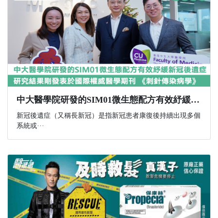
中大醫學院研發的SIM01微生態配方有效紓緩新冠後遺症 研究結果剛發表於國際權威醫學期刊 《刺針傳染病學》
新冠後遺症（又稱長新冠）是指新冠患者康復後持續出現多個
系統或···