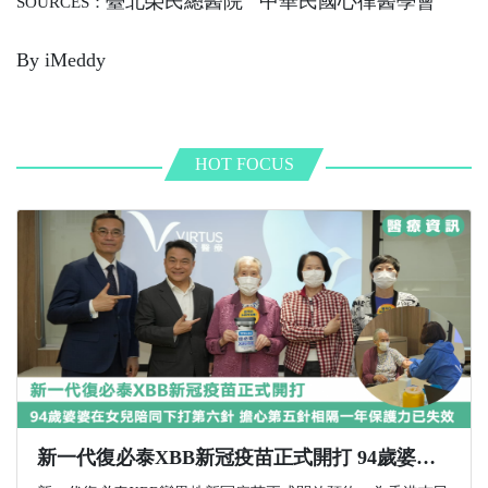
臺北榮民總醫院 中華民國心律醫學會
SOURCES：
By iMeddy
HOT FOCUS
新一代復必泰XBB新冠疫苗正式開打 94歲婆婆在女兒陪同下打第六針 擔心第五針相隔一年保護力已失效