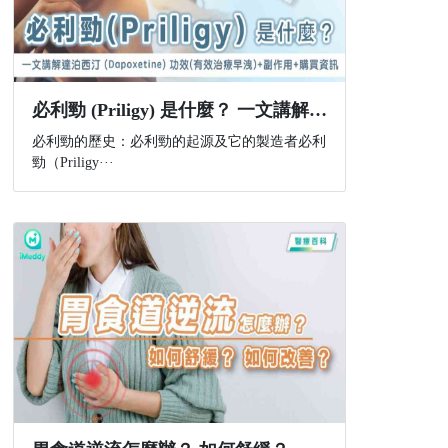
必利勁 (Priligy) 是什麼？ 一文講解達泊西汀 (Dapoxetine) 功效(有效治療早洩)+副作用+購買資訊
必利勁的歷史：必利勁的起源及它的製造者必利
勁（Priligy···