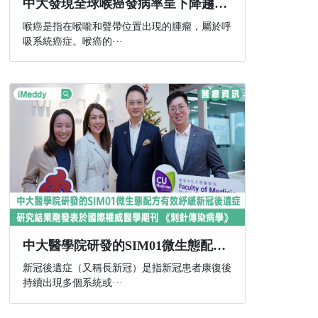
中大發現全球喉癌發病率呈下降趨勢 部分地區女性發病人數不跌反升
喉癌是指在喉嚨和聲帶位置出現的腫瘤，屬於呼
吸系統癌症。喉癌的···
中大醫學院研發的SIM01微生態配方有效紓緩新冠後遺症 研究結果剛發表於國際權威醫學期刊 《刺針傳染病學》
新冠後遺症（又稱長新冠）是指新冠患者康復後
持續出現多個系統或···