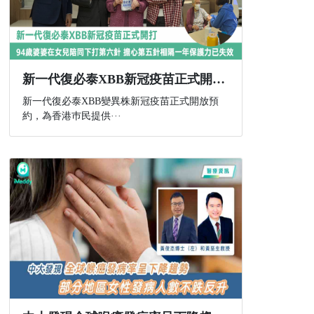
新一代復必泰XBB新冠疫苗正式開打 94歲婆婆在女兒陪同下打第六針 擔心第五針相隔一年保護力已失效
新一代復必泰XBB變異株新冠疫苗正式開放預
約，為香港巿民提供···