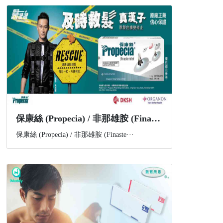
​保康絲 (Propecia) / 非那雄胺 (Finasteride) 是什麼？功效、副作用與購買資訊一文講解
保康絲 (Propecia) / 非那雄胺 (Finaste···