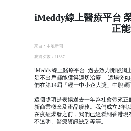
iMeddy線上醫療平台
正能
來自：本地新聞
瀏覽次數：
11387
iMeddy線上醫療平台  過去致力開
足不出戶都能獲得適切治療 。這場突
們在第14屆「經一中小企大獎」中脫穎
這個獎項是表揚過去一年為社會帶來正
新商業概念及產品服務。我們成立2年
在疫症爆發之前，我們已經看到香港現
不透明、醫療資訊缺乏等等。 