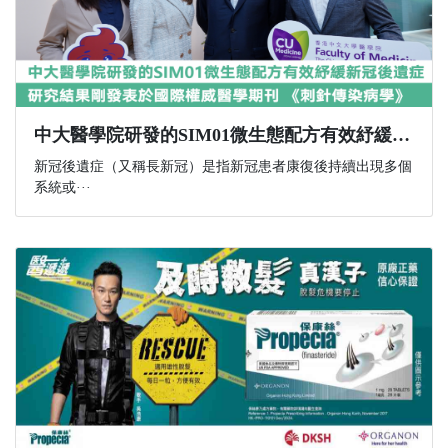
中大醫學院研發的SIM01微生態配方有效紓緩新冠後遺症 研究結果剛發表於國際權威醫學期刊 《刺針傳染病學》
新冠後遺症（又稱長新冠）是指新冠患者康復後持續出現多個
系統或···