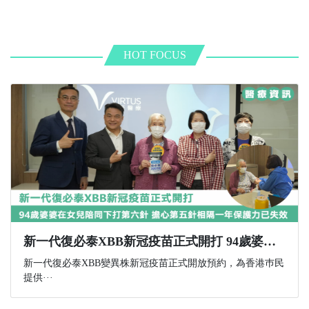
HOT FOCUS
新一代復必泰XBB新冠疫苗正式開打 94歲婆婆在女兒陪同下打第六針 擔心第五針相隔一年保護力已失效
新一代復必泰XBB變異株新冠疫苗正式開放預約，為香港巿民
提供···