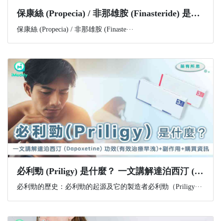
​保康絲 (Propecia) / 非那雄胺 (Finasteride) 是什麼？功效、副作用與購買資訊一文講解
保康絲 (Propecia) / 非那雄胺 (Finaste···
必利勁 (Priligy) 是什麼？ 一文講解達泊西汀 (Dapoxetine) 功效(有效治療早洩)+副作用+購買資訊
必利勁的歷史：必利勁的起源及它的製造者必利勁（Priligy···