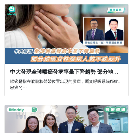
中大發現全球喉癌發病率呈下降趨勢 部分地區女性發病人數不跌反升
喉癌是指在喉嚨和聲帶位置出現的腫瘤，屬於呼吸系統癌症。
喉癌的···