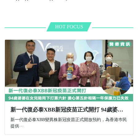
HOT FOCUS
新一代復必泰XBB新冠疫苗正式開打 94歲婆婆在女兒陪同下打第六針 擔心第五針相隔一年保護力已失效
新一代復必泰XBB變異株新冠疫苗正式開放預約，為香港巿民
提供···