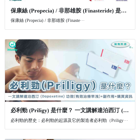
​保康絲 (Propecia) / 非那雄胺 (Finasteride) 是什麼？功效、副作用與購買資訊一文講解
保康絲 (Propecia) / 非那雄胺 (Finaste···
必利勁 (Priligy) 是什麼？ 一文講解達泊西汀 (Dapoxetine) 功效(有效治療早洩)+副作用+購買資訊
必利勁的歷史：必利勁的起源及它的製造者必利勁（Priligy···