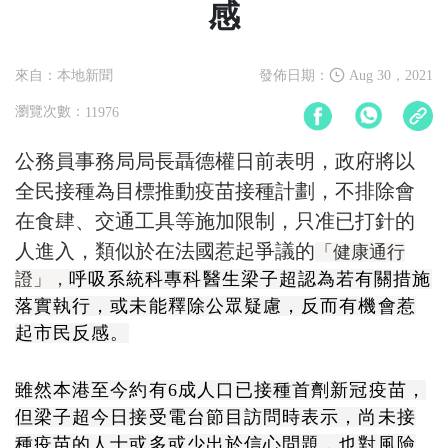
感
來自：本地新聞
發佈日期：
Aug 30，2021
瀏覽次數：
11976
公務員事務局局長聶德權日前表明，政府將以
全民接種為目標推動疫苗接種計劃，不排除會
在食肆、交通工具等施加限制，只准已打針的
人進入，類似於在法國惹起爭議的
「健康通行
證」，
呼吸系統科專科醫生梁子超認為若有關措施
落實執行，或未能釋除公眾疑慮，反而有機會惹
起市民反感。
雖然本港至今約有6成人口已接種首劑新冠疫苗，
但
梁子超今日接受電台節目訪問時表示，尚未接
種疫苗的人士或多或少出於信心問題，也對風險