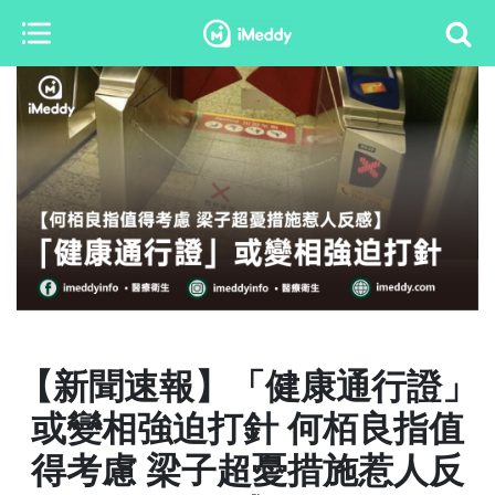
【新聞速報】「健康通行證」
或變相強迫打針 何栢良指值
得考慮 梁子超憂措施惹人反