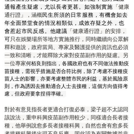
通報產生疑慮，尤以長者更甚。如強制實施
「健康
通行證」，涵概
民生所須的日常服務，有機會如去
年全面禁堂食的情況相類似，成效存疑之外，也
會
惹起市民反感。他建議
「健康通行證」的安排，
可
只在娛樂場所等地方實施推行，同時繼續向公眾
解
釋和遊說，
政府當局、專家及醫護提供的資訊也必須
一致和清晰，才能
釋除大家對疫苗副作用的疑慮。另
一位專家
何栢良則指出，各國政府也有不同做法推動
疫
苗
接種，需視乎措施是否合符比例，除了考慮不接種疫
苗人士的影響，亦要考慮整體市民的利益，基於風險原
則，作為誘因去推動適合人士去接種，這個方向值得考
慮，但政府要拿捏得準確。
對於有意見指長者更適合打復必泰，梁子超不太認同
該說法，重申科興疫苗副作用較少，同樣適合長者接
種，
他舉例說愈多長者接種科興，自然也會有愈多長
者接種科興後出現不良反應，因此認為有關數據並非