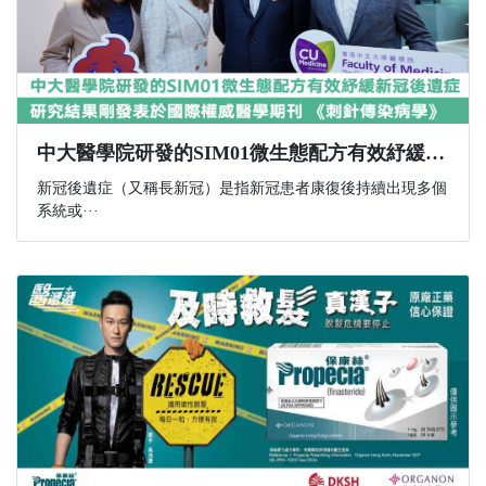
中大醫學院研發的SIM01微生態配方有效紓緩新冠後遺症 研究結果剛發表於國際權威醫學期刊 《刺針傳染病學》
新冠後遺症（又稱長新冠）是指新冠患者康復後持續出現多個
系統或···