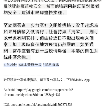
反映哪款疫苗較安全，然而他
強調兩款疫苗對長者
均安全，建議市民應盡快接種。
至於應否進一步放寬社交距離措施，梁子超認為
如果外防輸入做得好，社會持續「清零」，則可
以考慮有關安排，但由於近日不斷出現輸入個
案，加上現時多個地方疫情仍然嚴峻，如要通
關，需考慮若有新一波疫情爆發，本港的衞生系
統能否承擔。
#iMeddy
#線上醫療平台
#健康資訊
------------------------------------
歡迎讀者分享健康資訊、留言及分享貼文，下載iMeddy App
Android: https://play.google.com/store/apps/details?
id=com.imeddy.client&hl=en_US&gl=US
IOS: apps.apple.com/hk/app/imeddy/id1507871536