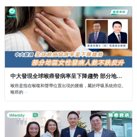
中大發現全球喉癌發病率呈下降趨勢 部分地區女性發病人數不跌反升
喉癌是指在喉嚨和聲帶位置出現的腫瘤，屬於呼吸系統癌症。
喉癌的···