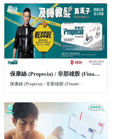
​保康絲 (Propecia) / 非那雄胺 (Finasteride) 是什麼？功效、副作用與購買資訊一文講解
保康絲 (Propecia) / 非那雄胺 (Finaste···