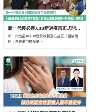
新一代復必泰XBB新冠疫苗正式開打 94歲婆婆在女兒陪同下打第六針 擔心第五針相隔一年保護力已失效
新一代復必泰XBB變異株新冠疫苗正式開放預
約，為香港巿民提供···