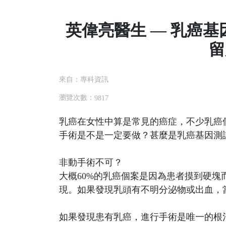
英偉亮醫生 — 乳癌
留
來自：專科資訊
瀏覽次數：
9817
乳癌在女性中算是常見的癌症，不少乳癌
手術是不是一定要做？甚麼是乳癌基因測
非動手術不可？
大概60%的乳癌個案是因為患者摸到硬塊
現。如果發現乳頭有不明分泌物或出血，
如果發現患有乳癌，進行手術是唯一的根