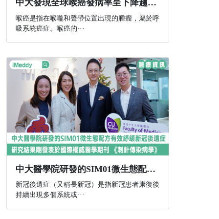
中大發現全球喉癌發病率呈下降趨勢 部分地區女性發病人數不跌反升
喉癌是指在喉嚨和聲帶位置出現的腫瘤，屬於呼
吸系統癌症。喉癌的···
中大醫學院研發的SIM01微生態配方有效紓緩新冠後遺症 研究結果剛發表於國際權威醫學期刊 《刺針傳染病學》
新冠後遺症（又稱長新冠）是指新冠患者康復後
持續出現多個系統或···