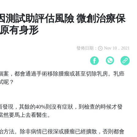
基因測試助評估風險 微創治療保
原有身形
發佈日期：
Nov 10，2021
個案，都會通過手術移除腫瘤或甚至切除乳房。乳癌
試呢？
而發現，其餘的40%則沒有症狀，到檢查的時候才發
當然要馬上去看醫生。
治方法。除非病情已很深或腫瘤已經擴散，否則都會