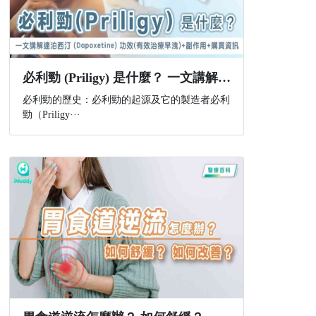
必利勁 (Priligy) 是什麼？ 一文講解達泊西汀 (Dapoxetine) 功效(有效治療早洩)+副作用+購買資訊
必利勁的歷史：必利勁的起源及它的製造者必利
勁（Priligy···