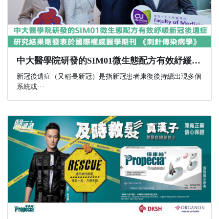
中大醫學院研發的SIM01微生態配方有效紓緩新冠後遺症 研究結果剛發表於國際權威醫學期刊 《刺針傳染病學》
新冠後遺症（又稱長新冠）是指新冠患者康復後持續出現多個
系統或···