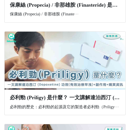
​保康絲 (Propecia) / 非那雄胺 (Finasteride) 是什麼？功效、副作用與購買資訊一文講解
保康絲 (Propecia) / 非那雄胺 (Finaste···
必利勁 (Priligy) 是什麼？ 一文講解達泊西汀 (Dapoxetine) 功效(有效治療早洩)+副作用+購買資訊
必利勁的歷史：必利勁的起源及它的製造者必利勁（Priligy···