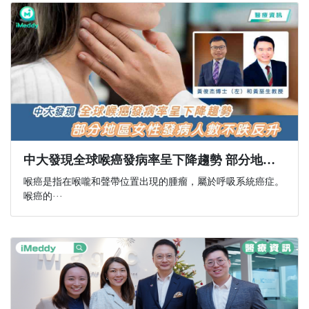
中大發現全球喉癌發病率呈下降趨勢 部分地區女性發病人數不跌反升
喉癌是指在喉嚨和聲帶位置出現的腫瘤，屬於呼吸系統癌症。
喉癌的···