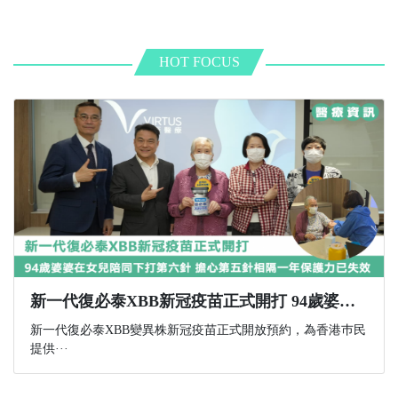
HOT FOCUS
新一代復必泰XBB新冠疫苗正式開打 94歲婆婆在女兒陪同下打第六針 擔心第五針相隔一年保護力已失效
新一代復必泰XBB變異株新冠疫苗正式開放預約，為香港巿民
提供···