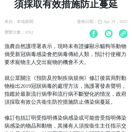
須採取有效措施防止蔓延
來自：本地新聞
發佈日期：
Apr 19，2022
瀏覽次數：
9762
漁農自然護理署表示，現時未有證據顯示貓狗等動物
倘受新冠病毒感染會把病毒傳給人類，預計行使權力
要求寵物主人交出寵物的機會不大。
就公眾關注《預防及控制疾病規例》修訂後當局對動
物檢出2019冠狀病毒的處理方法，漁護署發表聲明，
指鑑於最新流行病學和流行病不斷變化的情況，政府
須採取有效公共衞生防控措施防止傳染病蔓延。
修訂包括訂明受指明傳染病感染或可能曾受指明傳染
病感染的物品和動物，其擁有人須按衞生主任指示交