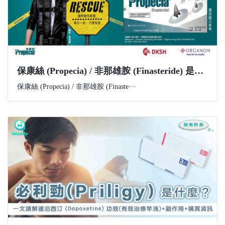
​保康絲 (Propecia) / 非那雄胺 (Finasteride) 是什麼？功效、副作用與購買資訊一文講解
保康絲 (Propecia) / 非那雄胺 (Finaste···