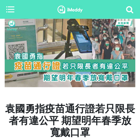
袁國勇指疫苗通行證若只限長
者有違公平 期望明年春季放
寬戴口罩