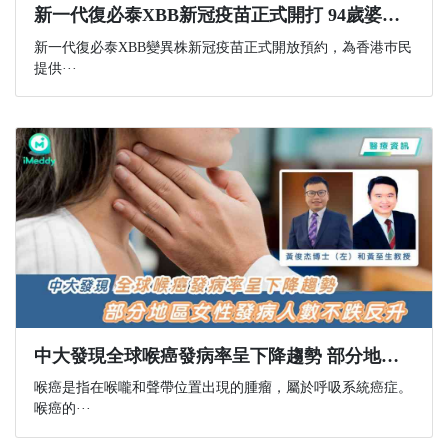
新一代復必泰XBB新冠疫苗正式開打 94歲婆婆在女兒陪同下打第六針 擔心第五針相隔一年保護力已失效
新一代復必泰XBB變異株新冠疫苗正式開放預約，為香港巿民
提供···
中大發現全球喉癌發病率呈下降趨勢 部分地區女性發病人數不跌反升
喉癌是指在喉嚨和聲帶位置出現的腫瘤，屬於呼吸系統癌症。
喉癌的···