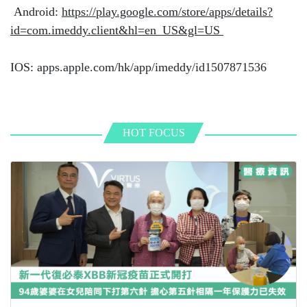
Android:
https://play.google.com/store/apps/details?
id=com.imeddy.client&hl=en_US&gl=US
IOS: apps.apple.com/hk/app/imeddy/id1507871536
HOT FOCUS