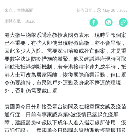
來自：本地新聞
發佈日期：
May 20，2022
瀏覽次數：
10226
港大微生物學系講座教授袁國勇表示，現時呈報個案
已不重要，有些人即使出現輕微病徵，亦不會呈報，
因此多少人入院、需要深切治療或死亡個案，才是重
要數字決定防疫措施的鬆緊。他又建議港府現時可取
消航班抵港熔斷機制，若全港接種率達九成半時，抵
港人士可改為居家隔離，恢復國際商業活動，但口罩
令仍要維持，市民除戶外運動及身處不擠逼的環境
外，否則仍需要戴口罩。
袁國勇今日分別接受電台訪問及在報章撰文談及疫苗
通行症。日前有專家認為第5波疫情已築起免疫屏
障，建議豁免60歲以下成年人進入指定處所使用「疫
苗通行證」。袁國勇今日聯同名譽助理教授龍振邦及