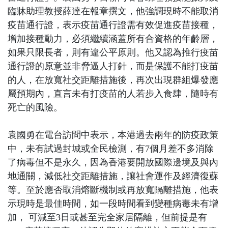
臨牀助理教授薛達在報章撰文，他強調現時不能取消
疫苗通行證，表示疫苗通行證需有效促進疫苗接種，
增加接種動力，必須繼續涵蓋所有合資格的年齡層，
如果只限長者，則有違公平原則。他又認為推行疫苗
通行證的原意並非脅逼人打針，而是保護不能打疫苗
的人，在放寬社交距離措施後，再次出現群組爆發應
屬預期內，直言未有打疫苗的人若步入食肆，隨時有
死亡的風險。
袁國勇在電台訪問中表示，本港過去兩年的防疫政策
中，未有試過封城或全民檢測，有7個月差不多消除
了病毒但不是永久，因為香港要開放國際邊境及與內
地通關，減低社交距離措施，讓社會運作及經濟復蘇
等。至於應否取消熔斷機制或再放寬隔離措施，他表
示現時是最佳時間，如一段時間看到變種病毒未有增
加， 可減至3日或甚至完全家居隔離，但前提是有