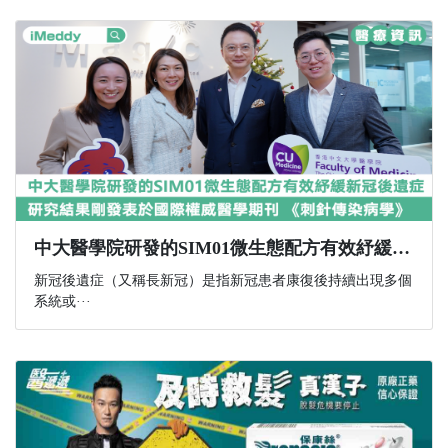
中大醫學院研發的SIM01微生態配方有效紓緩新冠後遺症 研究結果剛發表於國際權威醫學期刊 《刺針傳染病學》
新冠後遺症（又稱長新冠）是指新冠患者康復後持續出現多個
系統或···