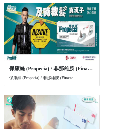
​保康絲 (Propecia) / 非那雄胺 (Finasteride) 是什麼？功效、副作用與購買資訊一文講解
保康絲 (Propecia) / 非那雄胺 (Finaste···