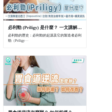
必利勁 (Priligy) 是什麼？ 一文講解達泊西汀 (Dapoxetine) 功效(有效治療早洩)+副作用+購買資訊
必利勁的歷史：必利勁的起源及它的製造者必利
勁（Priligy···