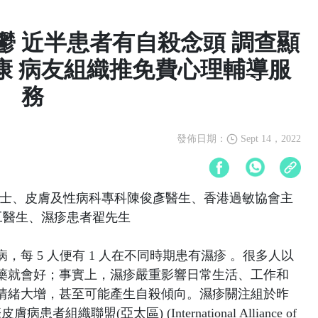
鬱 近半患者有自殺念頭 調查顯
康 病友組織推免費心理輔導服
務
發佈日期：
Sept 14，2022
女士、皮膚及性病科專科陳俊彥醫生、香港過敏協會主
工醫生、濕疹患者翟先生
每 5 人便有 1 人在不同時期患有濕疹 。很多人以
藥就會好；事實上，濕疹嚴重影響日常生活、工作和
情緒大增，甚至可能產生自殺傾向。濕疹關注組於昨
織聯盟(亞太區) (International Alliance of