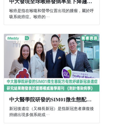
中大發現全球喉癌發病率呈下降趨勢 部分地區女性發病人數不跌反升
喉癌是指在喉嚨和聲帶位置出現的腫瘤，屬於呼
吸系統癌症。喉癌的···
中大醫學院研發的SIM01微生態配方有效紓緩新冠後遺症 研究結果剛發表於國際權威醫學期刊 《刺針傳染病學》
新冠後遺症（又稱長新冠）是指新冠患者康復後
持續出現多個系統或···