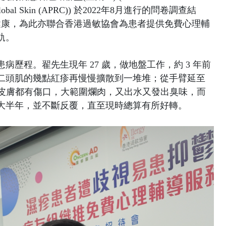
，簡稱 Global Skin (APRC)) 於2022年8月進行的問卷調查結
健康，為此亦聯合香港過敏協會為患者提供免費心理輔
軌。
歷程。翟先生現年 27 歲，做地盤工作，約 3 年前
二頭肌的幾點紅疹再慢慢擴散到一堆堆；從手臂延至
成皮膚都有傷口，大範圍爛肉，又出水又發出臭味，而
大半年，並不斷反覆，直至現時總算有所好轉。