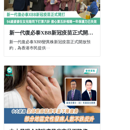
新一代復必泰XBB新冠疫苗正式開打 94歲婆婆在女兒陪同下打第六針 擔心第五針相隔一年保護力已失效
新一代復必泰XBB變異株新冠疫苗正式開放預
約，為香港巿民提供···