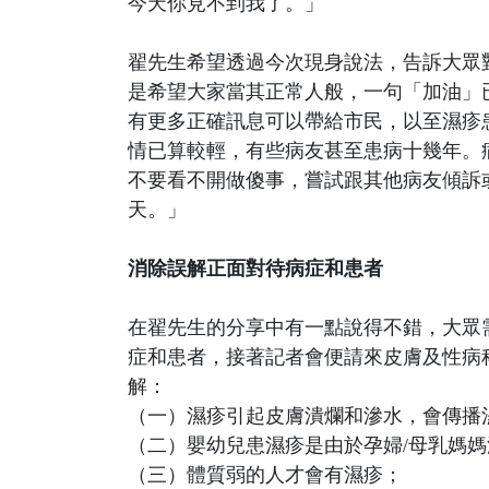
今天你見不到我了。」
翟先生希望透過今次現身說法，告訴大眾
是希望大家當其正常人般，一句「加油」
有更多正確訊息可以帶給市民，以至濕疹
情已算較輕，有些病友甚至患病十幾年。
不要看不開做傻事，嘗試跟其他病友傾訴
天。」
消除誤解正面對待病症和患者
在翟先生的分享中有一點說得不錯，大眾
症和患者，接著記者會便請來皮膚及性病科
解：
（一）濕疹引起皮膚潰爛和滲水，會傳播
（二）嬰幼兒患濕疹是由於孕婦/母乳媽
（三）體質弱的人才會有濕疹；