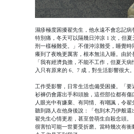
濕疹極度困擾翟先生，他永遠不會忘記病
特別痛，冬天可以隔幾日沖凉 1 次，但
刑一樣極難受。」不僅沖涼難受，睡覺時
癢到了夜晚更厲害，根本無法入睡。由於
「我有經濟負擔，不能不工作，但夏天病
入只有原來的 6、7 成，對生活影響很大
工作受影響，日常生活也備受困擾。「要
衫褲仍會露出手和頭臉，這些部位都有傷
人眼光中有嫌棄、有同情、有嘲諷，令翟
聽到路人在他身後說：「包到木乃伊般還
翟先生心情更差，甚至曾萌生自殺念頭。
很害怕可能一世要受折磨。當時幾次有衝