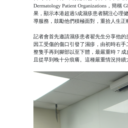
Dermatology Patient Organizations
果，顯示本港超過5成濕疹患者關注心理
導服務，鼓勵他們積極面對，重拾人生正
記者會首先邀請濕疹患者翟先生分享他的患病
因工受傷的傷口引發了濕疹，由初時右手
整隻手再到腳部以至下體，最嚴重時 7 
且從早到晚十分痕癢。這種嚴重情況持續