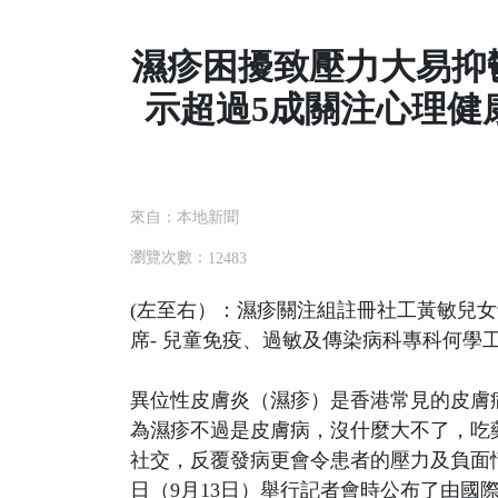
濕疹困擾致壓力大易抑
示超過5成關注心理健
來自：本地新聞
瀏覽次數：
12483
(左至右）：濕疹關注組註冊社工黃敏兒
席- 兒童免疫、過敏及傳染病科專科何學
異位性皮膚炎（濕疹）是香港常見的皮膚病，
為濕疹不過是皮膚病，沒什麼大不了，吃
社交，反覆發病更會令患者的壓力及負面
日（9月13日）舉行記者會時公布了由國際皮膚病患者組