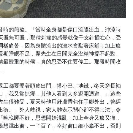
發時的煎熬。「當時全身都是傷口流膿出血，沖涼時
夏天避無可避，那種刺痛的感覺就像千支針插在心，受
同樣痛苦，因為身體流出的濃水會黏著床舖；加上痕
長期睡眠不足，翟先生在日間完全沒精神提不起勁。
情最嚴重的時候，真的忍受不住要停工。那段時間收
。」
返工都要硬著頭皮出門，搭小巴、地鐵，冬天穿長袖
口，我又常抓癢，其他人看到大多退開迴避。」這些
先生很難受，夏天時他用舒膚帶包住手腳外出，曾經
出街。」外人歧視，家人雖表示關心卻不得其法，令
「晚晚睡不好，思想開始混亂；加上全身又痕又痛，
動想跳出窗，一了百了，幸好窗口細小攀不出，否則