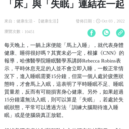
「床」與「失眠」連結在一起
來自：健康生活
- 【健康生活】
發佈日期：
Oct 03，2022
瀏覽次數：
10451
每天晚上，一躺上床便能「馬上入睡」，就代表身體
健康、睡得很好嗎？其實未必一定，根據《CNN》的
報導，哈佛醫學院睡眠醫學系講師Rebecca Robins表
示，平時休息充足的人並不會立即入睡，一般正常情
況下，進入睡眠需要15分鐘，但當一個人處於疲憊狀
態時，才會馬上入眠，這表明了平時睡眠不足、睡眠
質量差，反而有可能損害身心健康。另外，如果超過
15分鐘還無法入眠，則可以算是「失眠」，若處於失
眠狀態，平常可以透過方法「訓練大腦期待進入睡
眠」或是使腦袋真正放鬆。