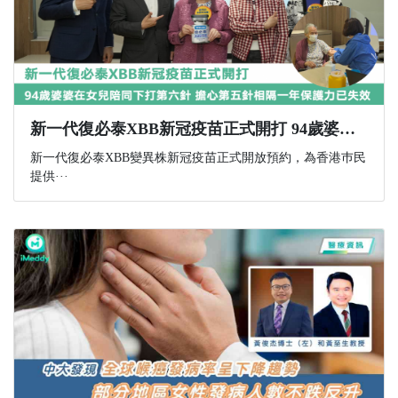
新一代復必泰XBB新冠疫苗正式開打 94歲婆婆在女兒陪同下打第六針 擔心第五針相隔一年保護力已失效
新一代復必泰XBB變異株新冠疫苗正式開放預約，為香港巿民
提供···