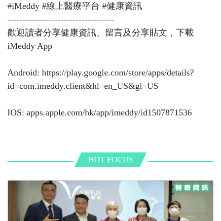
#iMeddy #線上醫療平台 #健康資訊
------------------------------------
歡迎讀者分享健康資訊、留言及分享貼文，下載
iMeddy App
Android:
https://play.google.com/store/apps/details?
id=com.imeddy.client&hl=en_US&gl=US
IOS: apps.apple.com/hk/app/imeddy/id1507871536
HOT FOCUS