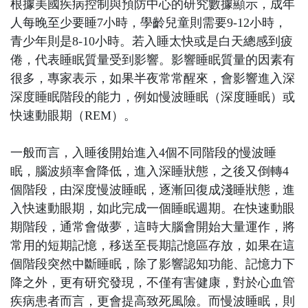
根據美國疾病控制與預防中心的研究數據顯示，成年
人每晚至少要睡7小時，學齡兒童則需要9-12小時，
青少年則是8-10小時。若入睡太快或是白天總感到疲
倦，代表睡眠質量受到影響。影響睡眠質量的因素有
很多，專家表示，如果半夜常常醒來，會影響進入深
深度睡眠階段的能力，例如慢波睡眠（深度睡眠）或
快速動眼期（REM）。
一般而言，入睡後開始進入4個不同階段的慢波睡
眠，腦波頻率會降低，進入深睡狀態，之後又倒轉4
個階段，由深度慢波睡眠，逐漸回復成淺睡狀態，進
入快速動眼期，如此完成一個睡眠週期。在快速動眼
期階段，通常會做夢，這時大腦會開始大量運作，將
常用的短期記憶，移送至長期記憶區存放，如果在這
個階段突然中斷睡眠，除了影響認知功能、記憶力下
降之外，更有研究發現，不僅有害健康，對於心血管
疾病患者而言，更會提高致死風險。而慢波睡眠，則