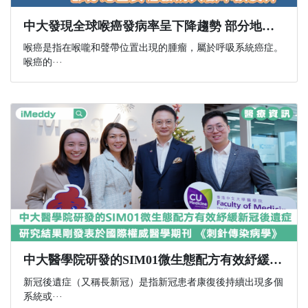
中大發現全球喉癌發病率呈下降趨勢 部分地區女性發病人數不跌反升
喉癌是指在喉嚨和聲帶位置出現的腫瘤，屬於呼吸系統癌症。
喉癌的···
中大醫學院研發的SIM01微生態配方有效紓緩新冠後遺症 研究結果剛發表於國際權威醫學期刊 《刺針傳染病學》
新冠後遺症（又稱長新冠）是指新冠患者康復後持續出現多個
系統或···