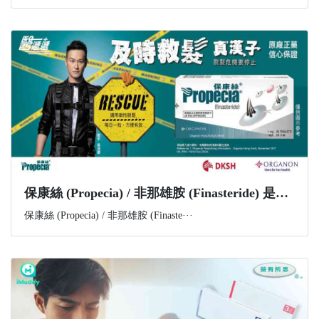
​保康絲 (Propecia) / 非那雄胺 (Finasteride) 是什麼？功效、副作用與購買資訊一文講解
保康絲 (Propecia) / 非那雄胺 (Finaste···