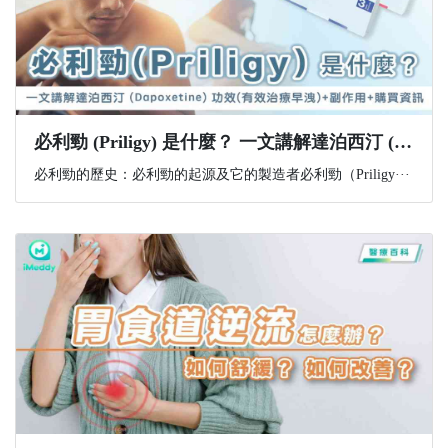
必利勁 (Priligy) 是什麼？ 一文講解達泊西汀 (Dapoxetine) 功效(有效治療早洩)+副作用+購買資訊
必利勁的歷史：必利勁的起源及它的製造者必利勁（Priligy···