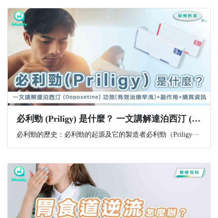
必利勁 (Priligy) 是什麼？ 一文講解達泊西汀 (Dapoxetine) 功效(有效治療早洩)+副作用+購買資訊
必利勁的歷史：必利勁的起源及它的製造者必利勁（Priligy···