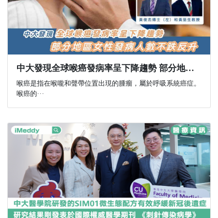
中大發現全球喉癌發病率呈下降趨勢 部分地區女性發病人數不跌反升
喉癌是指在喉嚨和聲帶位置出現的腫瘤，屬於呼吸系統癌症。
喉癌的···