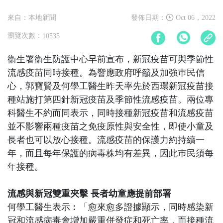
來自：本地新聞
發佈日期：
Oct 06，2022
瀏覽次數：
10535
衞生署衞生防護中心早前宣布，新冠疫苗可與季節性
流感疫苗同時接種。為響應政府呼籲及加強巿民信
心，郭寶賢及何學工醫生昨天率先於西環新冠疫苗接
種站施打第四針新冠疫苗及季節性流感疫苗。兩位專
科醫生不約而同表示，同時接種新冠疫苗和流感疫苗
並不影響兩種疫苗之免疫原性與安全性，即使小童及
長者也可以放心接種。流感疫苗的保護力約持續一
年，而且每年保護的病毒株均有差異，因此巿民須每
年接種。
流感與新冠雙重夾擊 長者幼童應提前部署
何學工醫生表示︰「愈來愈多證據顯示，同時感染新
冠和流感病毒會增加嚴重併發症和死亡率，而接種流