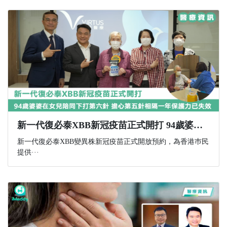
新一代復必泰XBB新冠疫苗正式開打 94歲婆婆在女兒陪同下打第六針 擔心第五針相隔一年保護力已失效
新一代復必泰XBB變異株新冠疫苗正式開放預約，為香港巿民
提供···