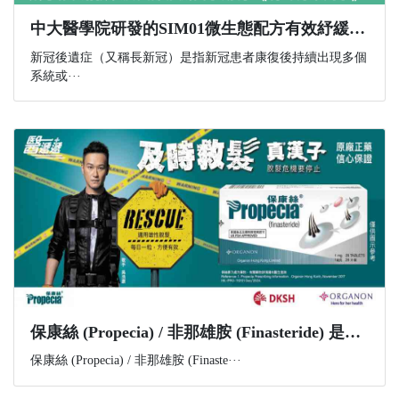
中大醫學院研發的SIM01微生態配方有效紓緩新冠後遺症 研究結果剛發表於國際權威醫學期刊 《刺針傳染病學》
新冠後遺症（又稱長新冠）是指新冠患者康復後持續出現多個
系統或···
​保康絲 (Propecia) / 非那雄胺 (Finasteride) 是什麼？功效、副作用與購買資訊一文講解
保康絲 (Propecia) / 非那雄胺 (Finaste···