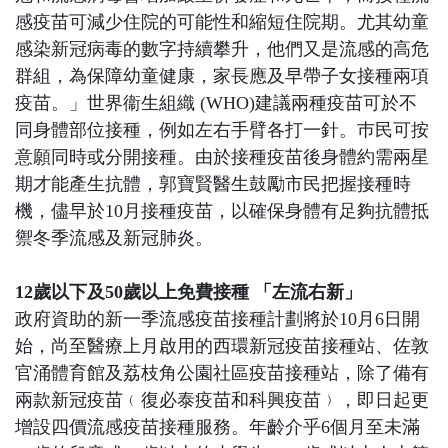
感疫苗可減少住院的可能性和縮短住院期。尤其幼童
感染新冠病毒的數字持續攀升，他們又是流感的高危
群組，為保障幼童健康，家長應及早帶子女接種兩項
疫苗。」世界衞生組織 (WHO)建議兩種疫苗可於不
同身體部位接種，例如左右手臂各打一針。巿民可按
意願同時或分開接種。由於接種疫苗後身體約需兩星
期才能產生抗體，郭寶賢醫生鼓勵市民把握接種時
機，儘早於10月接種疫苗，以確保身體有足夠抗體抵
禦冬季流感及新冠肺炎。
12歲以下及50歲以上免費接種 「左流右新」
政府資助的新一季流感疫苗接種計劃將於10月6日開
始，尚至醫療上月啟用的西環新冠疫苗接種站、佐敦
官涌體育館及荔枝角公園社區疫苗接種站，除了備有
兩款新冠疫苗﹙復必泰疫苗和科興疫苗﹚，即日起更
增設四價流感疫苗接種服務。年齡介乎6個月至未滿