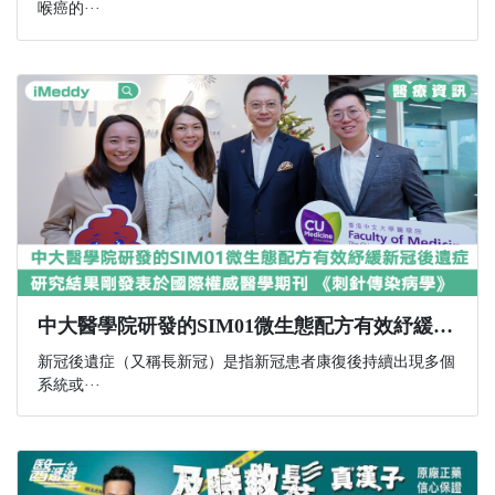
喉癌的···
中大醫學院研發的SIM01微生態配方有效紓緩新冠後遺症 研究結果剛發表於國際權威醫學期刊 《刺針傳染病學》
新冠後遺症（又稱長新冠）是指新冠患者康復後持續出現多個
系統或···