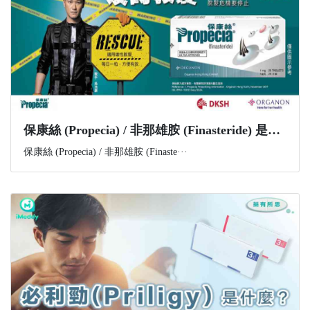
​保康絲 (Propecia) / 非那雄胺 (Finasteride) 是什麼？功效、副作用與購買資訊一文講解
保康絲 (Propecia) / 非那雄胺 (Finaste···