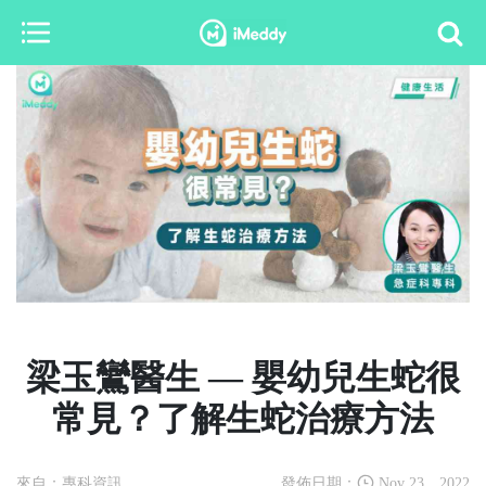
梁玉鸞醫生 — 嬰幼兒生蛇很
常見？了解生蛇治療方法
來自：專科資訊
發佈日期：
Nov 23，2022