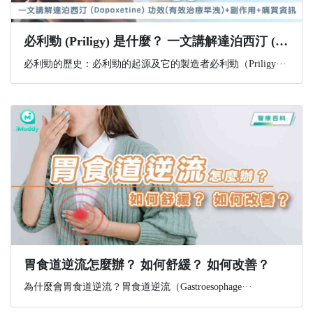
必利勁 (Priligy) 是什麼？ 一文講解達泊西汀 (Dapoxetine) 功效(有效治療早洩)+副作用+購買資訊
必利勁的歷史：必利勁的起源及它的製造者必利勁（Priligy···
胃食道逆流怎麼辦？ 如何舒緩？ 如何改善？
為什麼會胃食道逆流？胃食道逆流（Gastroesophage···