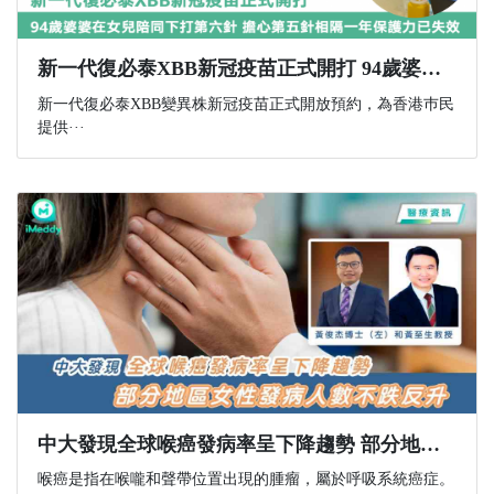
新一代復必泰XBB新冠疫苗正式開打 94歲婆婆在女兒陪同下打第六針 擔心第五針相隔一年保護力已失效
新一代復必泰XBB變異株新冠疫苗正式開放預約，為香港巿民
提供···
中大發現全球喉癌發病率呈下降趨勢 部分地區女性發病人數不跌反升
喉癌是指在喉嚨和聲帶位置出現的腫瘤，屬於呼吸系統癌症。