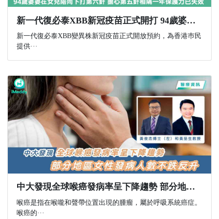
新一代復必泰XBB新冠疫苗正式開打 94歲婆婆在女兒陪同下打第六針 擔心第五針相隔一年保護力已失效
新一代復必泰XBB變異株新冠疫苗正式開放預約，為香港巿民
提供···
中大發現全球喉癌發病率呈下降趨勢 部分地區女性發病人數不跌反升
喉癌是指在喉嚨和聲帶位置出現的腫瘤，屬於呼吸系統癌症。
喉癌的···