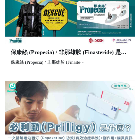
​保康絲 (Propecia) / 非那雄胺 (Finasteride) 是什麼？功效、副作用與購買資訊一文講解
保康絲 (Propecia) / 非那雄胺 (Finaste···