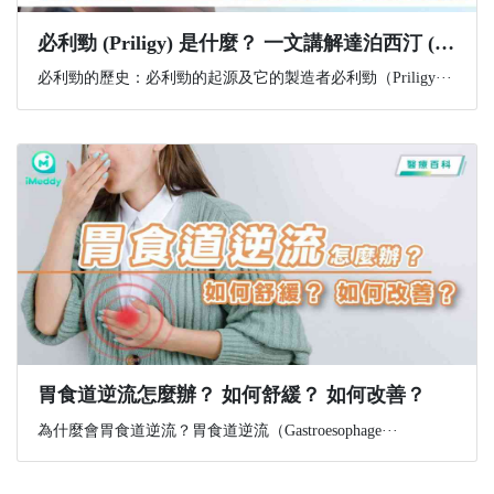
必利勁 (Priligy) 是什麼？ 一文講解達泊西汀 (Dapoxetine) 功效(有效治療早洩)+副作用+購買資訊
必利勁的歷史：必利勁的起源及它的製造者必利勁（Priligy···
胃食道逆流怎麼辦？ 如何舒緩？ 如何改善？
為什麼會胃食道逆流？胃食道逆流（Gastroesophage···