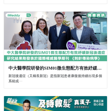
中大醫學院研發的SIM01微生態配方有效紓緩新冠後遺症 研究結果剛發表於國際權威醫學期刊 《刺針傳染病學》
新冠後遺症（又稱長新冠）是指新冠患者康復後持續出現多個
系統或···