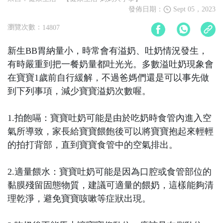
發佈日期：
Sept 05，2023
瀏覽次數：
14807
新生BB胃納量小，時常會有溢奶、吐奶情況發生，
有時嚴重到把一餐奶量都吐光光。多數溢吐奶現象會
在寶寶1歲前自行緩解，不過爸媽們還是可以事先做
到下列事項，減少寶寶溢奶次數喔。
1.拍飽嗝：寶寶吐奶可能是由於吃奶時食管內進入空
氣所導致，家長給寶寶餵飽後可以將寶寶抱起來輕輕
的拍打背部，直到寶寶食管中的空氣排出。
2.適量餵水：寶寶吐奶可能是因為口腔或食管部位的
黏膜殘留固態物質，建議可適量的餵奶，這樣能夠清
理乾淨，避免寶寶咳嗽等症狀出現。