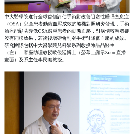
中大醫學院進行全球首個評估手術對改善阻塞性睡眠窒息症
（
OSA
）兒童患者動態血壓成效的隨機對照研究發現，手術
治療能顯著降低
OSA
嚴重患者的動態血壓，對病情較輕者卻
沒有同樣效果，若術後增磅會削弱手術對降低血壓的成效。
研究團隊包括中大醫學院兒科學系副教授陳晶晶醫生
（左）、客座助理教授歐俊廷博士（螢幕上顯示
Zoom
直播
畫面）及系主任李民瞻教授。