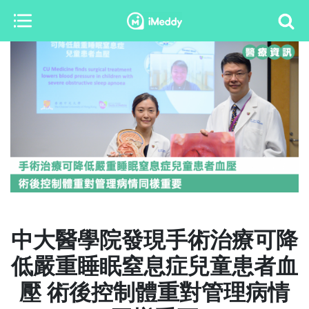
中大醫學院發現手術治療可降
低嚴重睡眠窒息症兒童患者血
壓 術後控制體重對管理病情