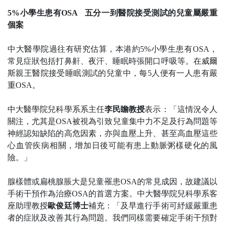
5%
小學生患有
OSA
五分一到醫院接受測試的兒童屬嚴重
個案
中大醫學院過往有研究估算，本港約
5%
小學生患有
OSA
，
常見症狀包括打鼻鼾、夜汗、睡眠時張開口呼吸等。在威爾
斯親王醫院接受睡眠測試的兒童中，每
5
人便有一人患有嚴
重
OSA
。
中大醫學院兒科學系系主任
李民瞻教授
表示：「這情況令人
關注，尤其是
OSA
被視為引致兒童集中力不足及行為問題等
神經認知缺陷的高危因素，亦與血壓上升、甚至高血壓這些
心血管疾病相關，增加日後可能有患上動脈粥樣硬化的風
險。
」
腺樣體或扁桃腺脹大是兒童罹患
OSA
的常見成因，故建議以
手術干預作為治療
OSA
的首選方案。
中大醫學院兒科學系客
座助理教授
歐俊廷博士
補充：「
及早進行手術可紓緩嚴重患
者的症狀及改善其行為問題。
我們同樣需要確定手術干預對