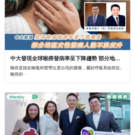
中大發現全球喉癌發病率呈下降趨勢 部分地區女性發病人數不跌反升
喉癌是指在喉嚨和聲帶位置出現的腫瘤，屬於呼吸系統癌症。
喉癌的···