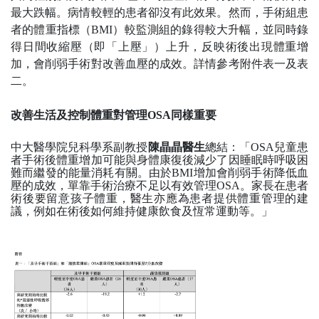
最大跌幅。
病情較輕的患者卻沒有此效果
。然而，手術組患
者的體重指標（
BMI
）較監測組的錄得較大升幅，並同時錄
得日間收縮壓（即「上壓」）上升，反映術後出現體重增
加，會削弱手術對改善血壓的成效。詳情參考附件表一及表
二。
改善生活及控制體重對管理
OSA
同樣重要
中大醫學院兒科學系副教授
陳晶晶醫生
總結：「
OSA
兒童患
者手術後體重增加可能與身體康復後減少了因睡眠時呼吸困
難而繼發的能量消耗有關。由於
BMI
增加會削弱手術降低血
壓的成效，
單靠手術治療不足以有效管理
OSA
。家長在患者
術後要留意孩子體重，醫生亦應為患者提供體重管理的建
議，例如在術後如何維持健康飲食及恆常運動等。」