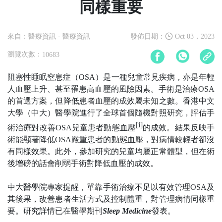
同樣重要
來自：醫療資訊
- 醫療資訊
發佈日期：
Oct 03，2023
瀏覽次數：
10683
阻塞性睡眠窒息症（
OSA
）是一種兒童常見疾病，亦是年輕
人血壓上升、甚至罹患高血壓的風險因素。手術是治療
OSA
的首選方案，但降低患者血壓的成效屬未知之數。香港中文
大學（中大）醫學院進行了全球首個隨機對照研究，評估手
[i]
術治療對改善
OSA
兒童患者動態血壓
的成效。結果反映手
術能顯著降低
OSA
嚴重患者的動態血壓，對病情較輕者卻沒
有同樣效果。此外，參加研究的兒童均屬正常體型，但在術
後增磅的話會削弱手術對降低血壓的成效。
中大醫學院專家提醒，單靠手術治療不足以有效管理
OSA
及
其後果，改善患者生活方式及控制體重，對管理病情同樣重
要。研究詳情已在醫學期刊
Sleep Medicine
發表。