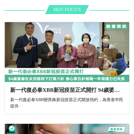
HOT FOCUS
新一代復必泰XBB新冠疫苗正式開打 94歲婆婆在女兒陪同下打第六針 擔心第五針相隔一年保護力已失效
新一代復必泰XBB變異株新冠疫苗正式開放預約，為香港巿民
提供···