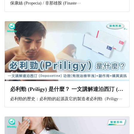
保康絲 (Propecia) / 非那雄胺 (Finaste···
必利勁 (Priligy) 是什麼？ 一文講解達泊西汀 (Dapoxetine) 功效(有效治療早洩)+副作用+購買資訊
必利勁的歷史：必利勁的起源及它的製造者必利勁（Priligy···