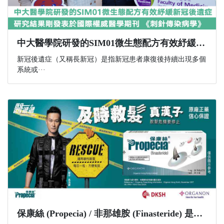
中大醫學院研發的SIM01微生態配方有效紓緩新冠後遺症 研究結果剛發表於國際權威醫學期刊 《刺針傳染病學》
新冠後遺症（又稱長新冠）是指新冠患者康復後持續出現多個
系統或···
​保康絲 (Propecia) / 非那雄胺 (Finasteride) 是什麼？功效、副作用與購買資訊一文講解