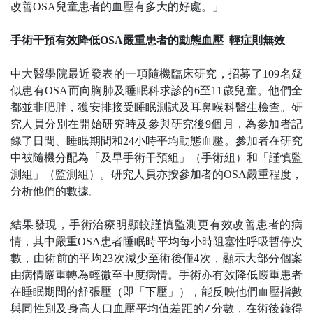
改善
OSA
兒童患者的血壓有多大的好處。」
手術干預有效降低
OSA
嚴重患者的動態血壓
輕症則無效
中大醫學院最近發表的一項隨機臨床研究，招募了
109
名疑
似患有
OSA
而向胸肺及睡眠科求診的
6
至
11
歲兒童。他們全
都並非肥胖，獲安排接受睡眠測試及耳鼻喉科醫生檢查。研
究人員分別在開始研究時及參與研究後
9
個月，為參加者記
錄了日間、睡眠期間和
24
小時平均動態血壓。參加者在研究
中被隨機分配為「及早手術干預組」（手術組）和「謹慎監
測組」（監測組）。研究人員亦按參加者的
OSA
嚴重程度，
分析他們的數據。
結果發現，手術治療明顯較謹慎監測更有效改善患者的病
情，其中嚴重
OSA
患者睡眠時平均每小時阻塞性呼吸暫停次
數，由術前的平均
23
次減少至術後僅
4
次，顯示大部分個案
由病情嚴重轉為輕微至中度病情。手術亦有效降低嚴重患者
在睡眠期間的舒張壓（即「下壓」），能反映他們血壓指數
與同性別及身高人口血壓平均值差距的
Z
分數，在術後錄得