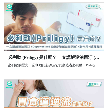
必利勁 (Priligy) 是什麼？ 一文講解達泊西汀 (Dapoxetine) 功效(有效治療早洩)+副作用+購買資訊
必利勁的歷史：必利勁的起源及它的製造者必利勁（Priligy···