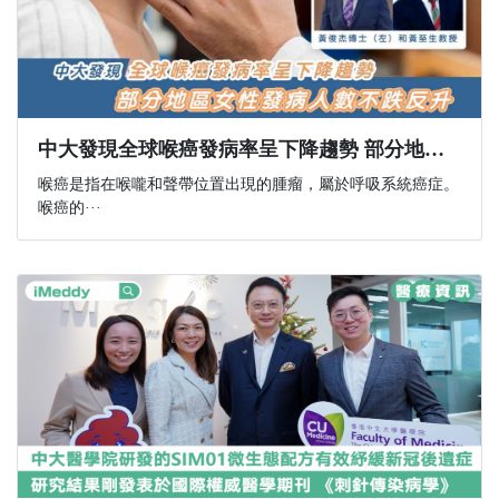
中大發現全球喉癌發病率呈下降趨勢 部分地區女性發病人數不跌反升
喉癌是指在喉嚨和聲帶位置出現的腫瘤，屬於呼吸系統癌症。
喉癌的···