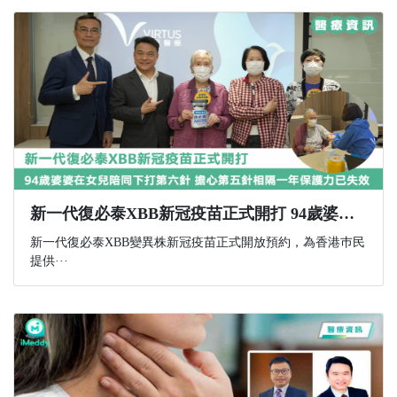
新一代復必泰XBB新冠疫苗正式開打 94歲婆婆在女兒陪同下打第六針 擔心第五針相隔一年保護力已失效
新一代復必泰XBB變異株新冠疫苗正式開放預約，為香港巿民
提供···