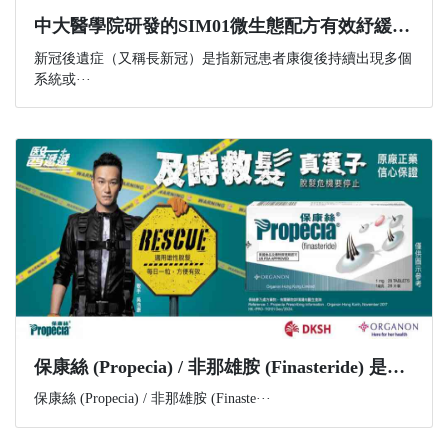
中大醫學院研發的SIM01微生態配方有效紓緩新冠後遺症 研究結果剛發表於國際權威醫學期刊 《刺針傳染病學》
新冠後遺症（又稱長新冠）是指新冠患者康復後持續出現多個
系統或···
​保康絲 (Propecia) / 非那雄胺 (Finasteride) 是什麼？功效、副作用與購買資訊一文講解
保康絲 (Propecia) / 非那雄胺 (Finaste···