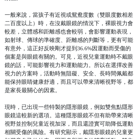
一般來說，當孩子有近視或鴛鴦度數（雙眼度數相差
二百度以上）時，在沒戴眼鏡的情況下，裸眼視力會
較差，立體感和距離感也會較弱，會影響運動表現，
如射球、傳球的準確度、距離感的判斷等，更有可能
有意外，這正好反映剛才提到36.6%因運動而受傷的
個案是與眼鏡有關的。可見，近視兒童運動時不戴眼
鏡的話，可能影響視力和運動能力。所以在選擇改善
視力的方案時，活動時無阻礙、安全、長時間佩戴都
能保持眼睛健康舒適，而且可以帶來清晰視野等，都
是家長最關心的因素。
現時，已出現一些特製的隱形眼鏡，例如雙焦點隱形
眼鏡這較新的選項。這種隱形眼鏡不但有助帶來清晰
視野並控制兒童近視加深，而且還證實可助降低運動
相關受傷的風險。有研究顯示，戴隱形眼鏡的兒童更