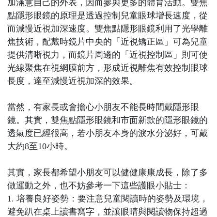
加滿意自己的外表，因而參與更多的體育活動。雙焦
點隱形眼鏡的原理是透過控制兒童眼球增長速度，從
而減慢近視加深速度。雙焦點隱形眼鏡利用了光學離
焦技術，配戴時鏡片中央的「近視矯正區」可為兒童
提供清晰視力，而鏡片周邊的「近視控制區」則可使
光線聚焦在視網膜前方，形成近視離焦有效控制眼球
長度，達至減慢近視加深的效果。
當然，有家長或會擔心小朋友不能長時間戴隱形眼
鏡。其實，雙焦點隱形眼鏡和市面新款的隱形眼鏡的
透氣度已經很高，若小朋友本身的淚水分泌好，可戴
大約8至10小時。
其實，家長都希望小朋友可以健健康康成長，除了多
做運動之外，也不妨參考一下這些護眼小貼士：
1. 培養良好姿勢：要注意兒童閱讀時的姿勢及環境，
避免趴在桌上讀書寫字，並讓眼睛與閱讀物保持超過