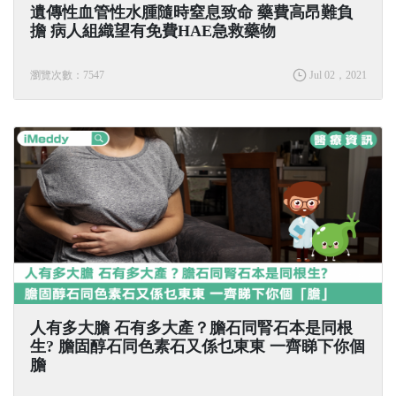
遺傳性血管性水腫隨時窒息致命 藥費高昂難負
擔 病人組織望有免費HAE急救藥物
瀏覽次數：7547
Jul 02，2021
人有多大膽 石有多大產？膽石同腎石本是同根
生? 膽固醇石同色素石又係乜東東 一齊睇下你個
膽