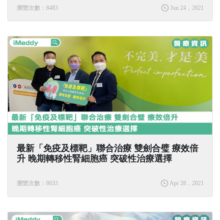
瀏覽次數：8483
Jun 24，2021
最新「免疫及標靶」聯合治療 雙劍合璧 療效倍
升 晚期轉移性腎細胞癌 突破性治療選擇
瀏覽次數：8033
Apr 28，2021