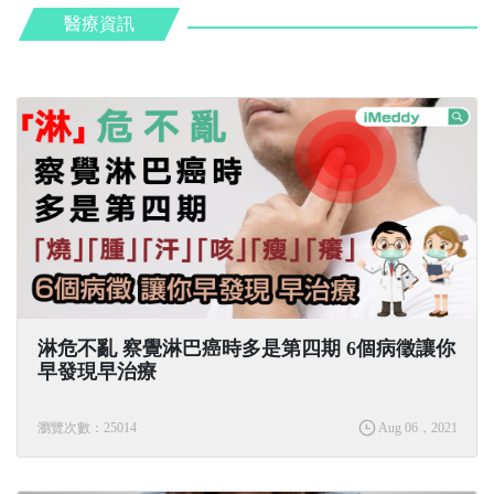
醫療資訊
淋危不亂 察覺淋巴癌時多是第四期 6個病徵讓你
早發現早治療
瀏覽次數：25014
Aug 06，2021