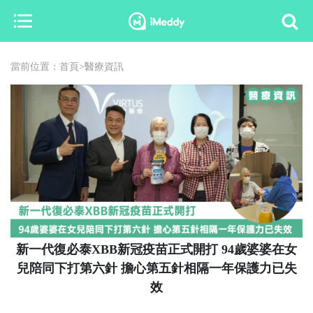
當前位置：
首頁
>
醫療資訊
新一代復必泰XBB新冠疫苗正式開打 94歲婆婆在女
兒陪同下打第六針 擔心第五針相隔一年保護力已失
效