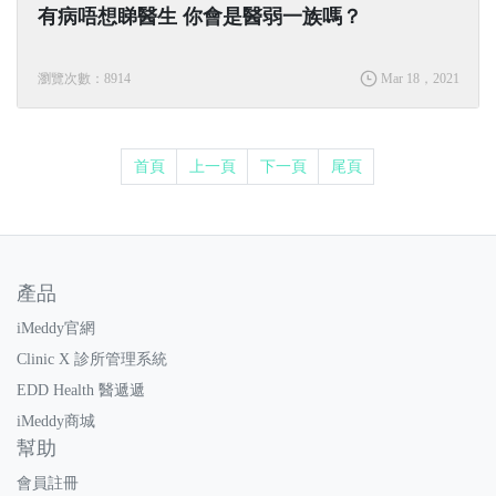
有病唔想睇醫生 你會是醫弱一族嗎？
瀏覽次數：8914
Mar 18，2021
首頁
上一頁
下一頁
尾頁
產品
iMeddy官網
Clinic X 診所管理系統
EDD Health 醫遞遞
iMeddy商城
幫助
會員註冊