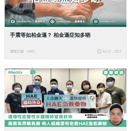
手震等如柏金遜？ 柏金遜症知多啲
瀏覽次數：8482
Jul 23，2021