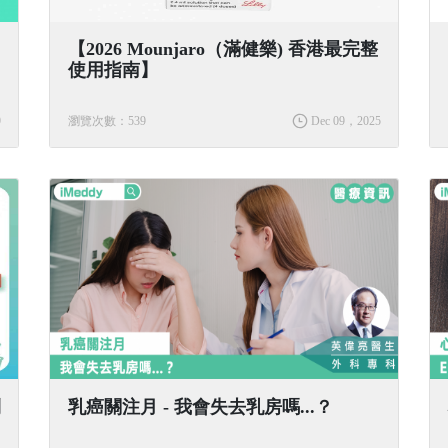
【2026 Mounjaro（滿健樂) 香港最完整
使用指南】
9
瀏覽次數：539
Dec 09，2025
利
乳癌關注月 - 我會失去乳房嗎...？